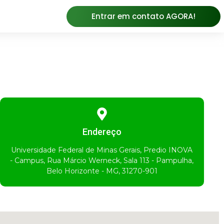
Entrar em contato AGORA!
Endereço
Universidade Federal de Minas Gerais, Predio INOVA
- Campus, Rua Márcio Werneck, Sala 113 - Pampulha,
Belo Horizonte - MG, 31270-901